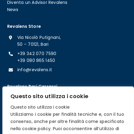
Diventa un Advisor Revalens
News
Revalens Store
Via Nicolò Putignani,
50 – 70121, Bari
+39 342 070 7590
+39 080 865 1450
info@revalens.it
Revalens Bari Carrassi
Questo sito utilizza i cookie
Viale del Concilio Vaticano II
n° 28 – 70124 Bari​
Questo sito utilizza i cookie
+39 080 504 1105​
Utilizziamo i cookie per finalità tecniche e, con il tuo
+39 389 796 9044
consenso, anche per altre finalità come specificato
nella cookie policy. Puoi acconsentire all’utilizzo di
baricarrassi@revalens.it